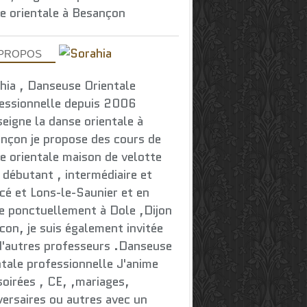
e orientale à Besançon
 PROPOS
hia , Danseuse Orientale
essionnelle depuis 2006
seigne la danse orientale à
nçon je propose des cours de
e orientale maison de velotte
 débutant , intermédiaire et
cé et Lons-le-Saunier et en
e ponctuellement à Dole ,Dijon
con, je suis également invitée
d'autres professeurs .Danseuse
ntale professionnelle J'anime
soirées , CE, ,mariages,
versaires ou autres avec un