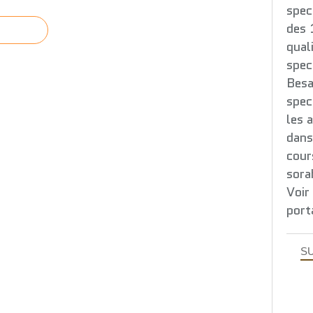
spec
des 
qual
spec
Besa
spec
les 
dans
cour
sora
Voir
port
SU