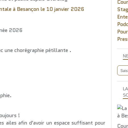
Cou
Stag
Ente
Podc
année 2026
Pour
Pres
ec une chorégraphie pétillante .
N
LA
aphie.
S
ujours !
es ailes afin d'avoir un espace suffisant pour
Cour