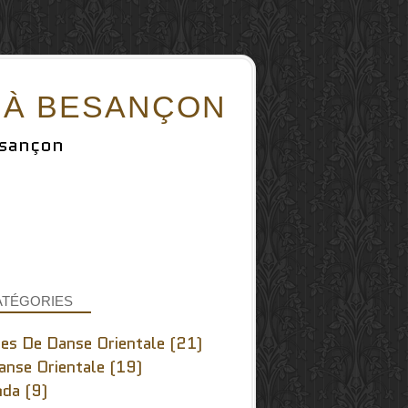
A À BESANÇON
esançon
ATÉGORIES
es De Danse Orientale
(21)
anse Orientale
(19)
nda
(9)