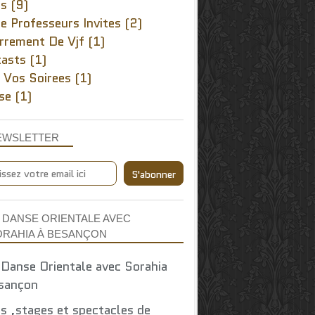
rs
(9)
e Professeurs Invites
(2)
rrement De Vjf
(1)
asts
(1)
 Vos Soirees
(1)
se
(1)
EWSLETTER
 DANSE ORIENTALE AVEC
ORAHIA À BESANÇON
s ,stages et spectacles de