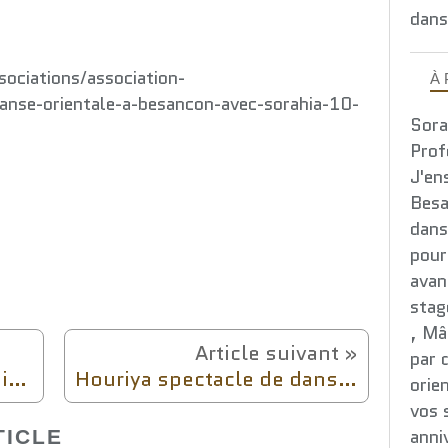
dans
ociations/association-
À
anse-orientale-a-besancon-avec-sorahia-10-
Sora
Prof
J'en
Besa
dans
pour
avan
stag
, Mâ
par 
Invitée en stage à Saint-Dié-des-Vosges le 18 janvier 2026 au Studio Brigitte Nicole
Houriya spectacle de danses orientales 5 avril 2026 Petit Kursaal de Besançon à 18h
orie
vos 
anni
TICLE