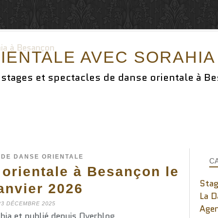
IENTALE AVEC SORAHI
,stages et spectacles de danse orientale à B
 DE DANSE ORIENTALE
C
orientale à Besançon le
Stag
anvier 2026
La D
23 DÉCEMBRE 2025
Age
hia et publié depuis Overblog