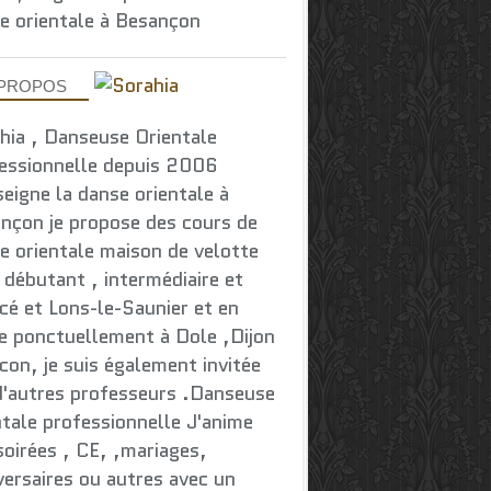
e orientale à Besançon
 PROPOS
hia , Danseuse Orientale
essionnelle depuis 2006
seigne la danse orientale à
nçon je propose des cours de
e orientale maison de velotte
 débutant , intermédiaire et
cé et Lons-le-Saunier et en
e ponctuellement à Dole ,Dijon
con, je suis également invitée
d'autres professeurs .Danseuse
ntale professionnelle J'anime
soirées , CE, ,mariages,
versaires ou autres avec un