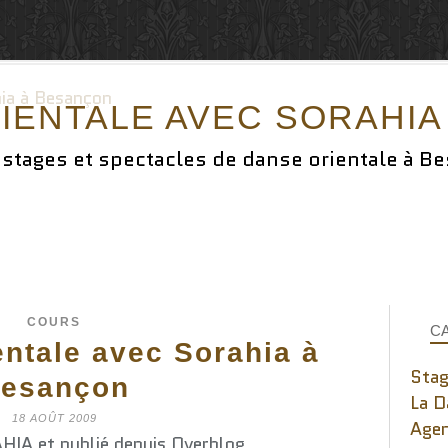
IENTALE AVEC SORAHI
,stages et spectacles de danse orientale à B
COURS
C
ntale avec Sorahia à
Stag
esançon
La D
18 AOÛT 2009
Age
HIA et publié depuis Overblog