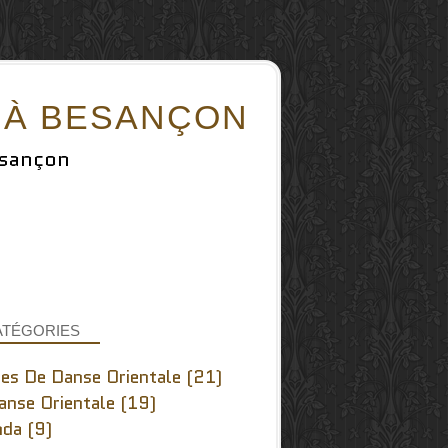
A À BESANÇON
esançon
ATÉGORIES
es De Danse Orientale
(21)
anse Orientale
(19)
nda
(9)