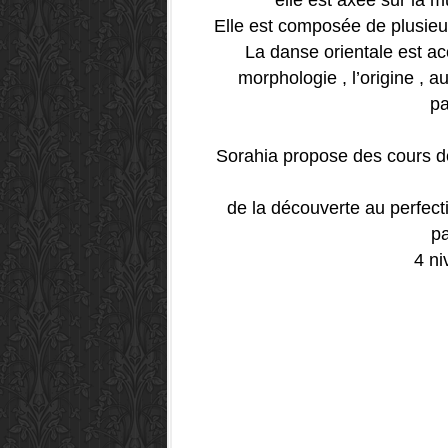
elle est axée sur la m
Elle est composée de plusieur
La danse orientale est acc
morphologie , l’origine , 
pa
Sorahia propose des cours d
de la découverte au perfect
pa
4 n