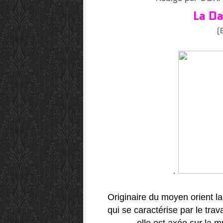
La D
(E
.
Originaire du moyen orient la
qui se caractérise par le trava