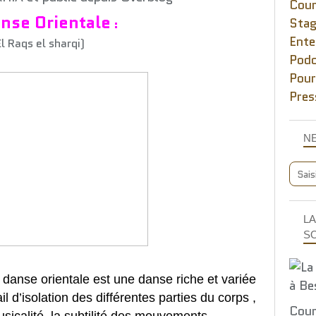
Cou
anse Orientale
Stag
:
Ente
l Raqs el sharqi)
Podc
Pour
Pres
N
LA
S
 danse orientale est une danse riche et variée
il d’isolation des différentes parties du corps ,
Cour