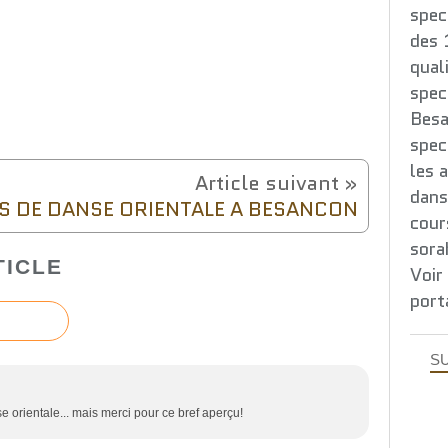
spec
des 
qual
spec
Besa
spec
les 
dans
S DE DANSE ORIENTALE A BESANCON
cour
sora
TICLE
Voir
port
SU
nse orientale... mais merci pour ce bref aperçu!