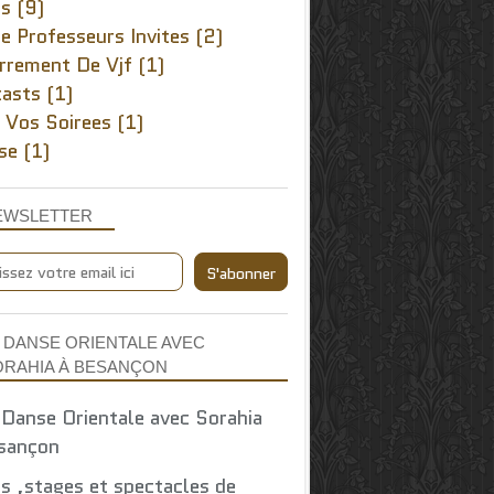
rs
(9)
e Professeurs Invites
(2)
rrement De Vjf
(1)
asts
(1)
 Vos Soirees
(1)
se
(1)
EWSLETTER
 DANSE ORIENTALE AVEC
ORAHIA À BESANÇON
s ,stages et spectacles de