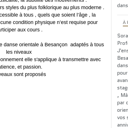
usicalité, la subtilité des mouvements .
dans
s styles du plus folklorique au plus moderne .
essible à tous , quels que soient l’âge , la
aucune condition physique n’est requise pour
À
rticiper aux cours .
Sora
Prof
e danse orientale à Besançon adaptés à tous
J'en
les niveaux
Besa
ionnement elle s'applique à transmettre avec
dans
tience, et passion.
pour
iveaux sont proposés
avan
stag
, Mâ
par 
orie
vos 
anni